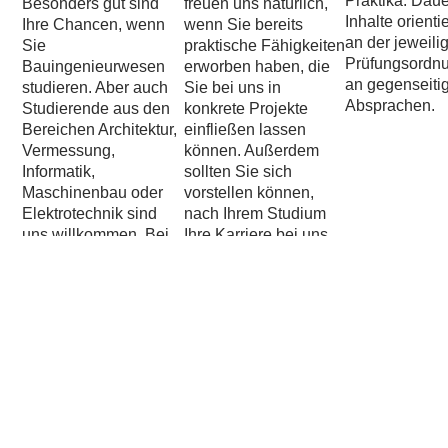
Besonders gut sind
freuen uns natürlich,
Inhalte orienti
Ihre Chancen, wenn
wenn Sie bereits
an der jeweili
Sie
praktische Fähigkeiten
Prüfungsordn
Bauingenieurwesen
erworben haben, die
an gegenseiti
studieren. Aber auch
Sie bei uns in
Absprachen.
Studierende aus den
konkrete Projekte
Bereichen Architektur,
einfließen lassen
Vermessung,
können. Außerdem
Informatik,
sollten Sie sich
Maschinenbau oder
vorstellen können,
Elektrotechnik sind
nach Ihrem Studium
uns willkommen. Bei
Ihre Karriere bei uns
anderen
zu starten. Es gehört
Fachrichtungen hängt
zu unserer Rekruiting-
die Möglichkeit eines
Strategie, auf
Praktikums vom
Menschen zu setzen,
konkreten Bedarf im
die wir bereits
Rahmen eines
kennengelernt haben.
entsprechend
ausgerichteten
Projekts ab.