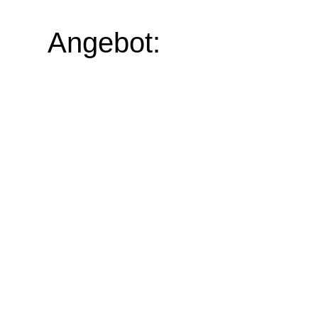
Angebot:
Wenn Sie bereit sind, Verantwortung zu üb
anspruchsvollen Bauprojekten mitzuwirken, f
aussagekräftige Bewerbung. Senden Sie Ihre 
inklusive Lebenslauf, Zeugnissen und Gehaltsv
info@stephoudt.de oder per Post an: Franz 
Bauunternehmung, Holtumsweg 29, 47652 We