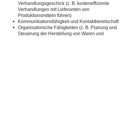
Verhandlungsgeschick (z. B. kosteneffiziente
Verhandlungen mit Lieferanten von
Produktionsmitteln führen)
Kommunikationsfähigkeit und Kontaktbereitschaft
Organisatorische Fähigkeiten (z. B. Planung und
Steuerung der Herstellung von Waren und
Dienstleistungen)
Teamfähigkeit und Kommunikationsstärke
Sende deine vollständigen
Starte deine Karriere in
Bewerbungsunterlagen,
einem zukunftsorientierten
bestehend aus
Unternehmen und bewirb
Anschreiben, Lebenslauf
dich jetzt.
und relevanten Zeugnissen
Wir freuen uns darauf, dich
per E-Mail an:
kennenzulernen und
info@stephoudt.de oder per
gemeinsam mit dir den
Post an: Franz van
Grundstein für deine
Stephoudt
erfolgreiche Zukunft in der